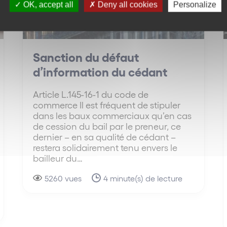
OK, accept all
Deny all cookies
Personalize
Sanction du défaut
d’information du cédant
Article L.145-16-1 du code de
commerce Il est fréquent de stipuler
dans les baux commerciaux qu’en cas
de cession du bail par le preneur, ce
dernier – en sa qualité de cédant –
restera solidairement tenu envers le
bailleur du…
5260 vues
4 minute(s) de lecture