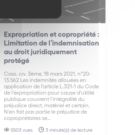
Expropriation et copropriété :
Limitation de l’indemnisation
au droit juridiquement
protégé
Cass. civ. 3ème, 18 mars 2021, n°20-
13.562 Les indemnités allouées en
application de l’article L.321-1 du Code
de l’expropriation pour cause d’utilité
publique couvrent l’intégralité du
préjudice direct, matériel et certain.
N’en fait pas partie le préjudice de
copropriétaires se…
5503 vues
3 minute(s) de lecture