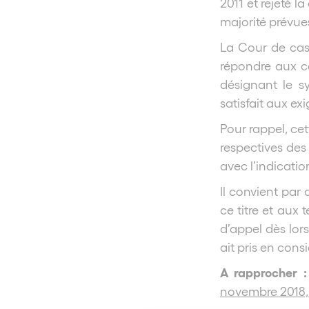
2011 et rejeté 
majorité prévues
La Cour de cass
répondre aux c
désignant le s
satisfait aux ex
Pour rappel, cet
respectives des
avec l’indicatio
Il convient par 
ce titre et aux 
d’appel dès lors
ait pris en cons
A rapprocher 
novembre 2018, 