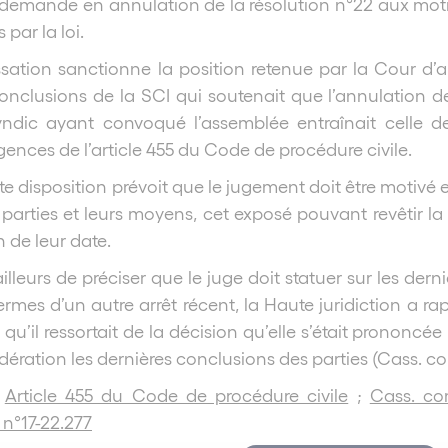
la demande en annulation de la résolution n°22 aux moti
 par la loi.
ation sanctionne la position retenue par la Cour d’ap
onclusions de la SCI qui soutenait que l’annulation 
yndic ayant convoqué l’assemblée entraînait celle de
igences de l’article 455 du Code de procédure civile.
te disposition prévoit que le jugement doit être motivé
 parties et leurs moyens, cet exposé pouvant revêtir la
n de leur date.
ailleurs de préciser que le juge doit statuer sur les der
termes d’un autre arrêt récent, la Haute juridiction a 
 qu’il ressortait de la décision qu’elle s’était prononcée 
idération les dernières conclusions des parties (Cass. c
:
Article 455 du Code de procédure civile
;
Cass. com
n°17-22.277