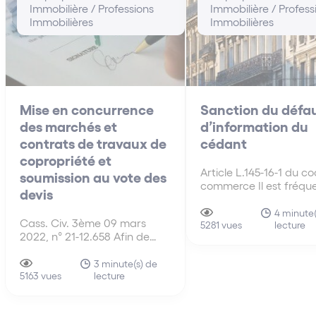
Immobilière / Professions
Immobilière / Profess
Immobilières
Immobilières
Mise en concurrence
Sanction du défa
des marchés et
d’information du
contrats de travaux de
cédant
copropriété et
Article L.145-16-1 du c
soumission au vote des
commerce Il est fréqu
devis
stipuler dans les baux
commerciaux qu’en ca
4 minute(
Cass. Civ. 3ème 09 mars
lecture
cession du bail par le
5281 vues
2022, n° 21-12.658 Afin de
preneur, ce dernier – 
satisfaire à l’exigence de mise
qualité de cédant – re
en concurrence des marchés
3 minute(s) de
solidairement tenu env
lecture
et des contrats pour les
5163 vues
bailleur du…
travaux d’une copropriété et
lorsque plusieurs devis ont