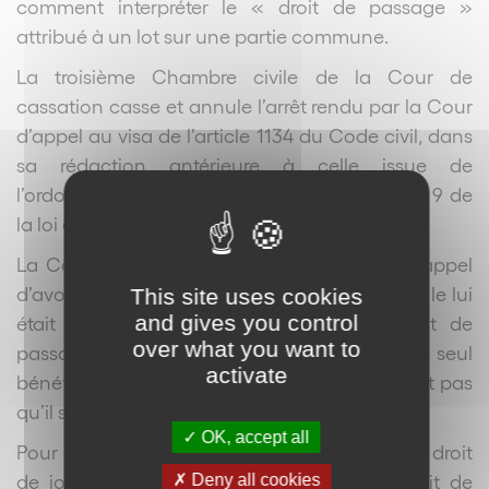
comment interpréter le « droit de passage »
attribué à un lot sur une partie commune.
La troisième Chambre civile de la Cour de
cassation casse et annule l’arrêt rendu par la Cour
d’appel au visa de l’article 1134 du Code civil, dans
sa rédaction antérieure à celle issue de
l’ordonnance du 10 février 2016, et de l’article 9 de
la loi du 10 juillet 1965.
La Cour de cassation reproche à la Cour d’appel
d’avoir ainsi statué, sans rechercher, comme il le lui
This site uses cookies
and gives you control
était demandé, si la mention d’un « droit de
over what you want to
passage » dans l’état descriptif de division au seul
activate
bénéfice du propriétaire du lot n°24 ne révélait pas
qu’il s’agissait d’un droit exclusif.
OK, accept all
Pour la Cour d’appel, il ne s’agissait pas d’un droit
de jouissance exclusif mais d’un simple droit de
Deny all cookies