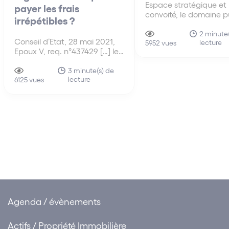
Espace stratégique et
payer les frais
convoité, le domaine p
irrépétibles ?
maritime est soumis à
pression immobilière et
2 minute(
Conseil d’Etat, 28 mai 2021,
lecture
économique croissante
5952 vues
Epoux V, req. n°437429 […] le
Longtemps, l’État,
Conseil d’Etat est venu
propriétaire de ce do
apporter une inflexion à sa
3 minute(s) de
et en particulier des p
lecture
jurisprudence concernant les
6125 vues
n’a en effet pas cru uti
frais irrépétibles dans
opportun d’intervenir, 
l’hypothèse où le rejet de la
explique…
requête dirigée contre un
permis de construire fait
suite…
Agenda / évènements
Actifs / Propriété Immobilière