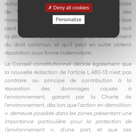
subsiste dans les zones sensibles (bande littorale
Deny all cookies
de 100 m, parcs nationaux, périmètre des
monuments historiques, …). Il ajoute que le tiers lésé
Personalize
peut en tout état de cause demander au juge civil
la démolition de la construction sur le fondement
du droit commun, et qu’il peut en outre obtenir
réparation sous forme indemnitaire.
Le Conseil constitutionnel décide également que
la nouvelle rédaction de l’article L.480-13 n’est pas
contraire au principe de contribution à la
réparation des dommages causés à
l’environnement, garanti par la Charte de
l’environnement, dès lors que l’action en démolition
«
demeure possible dans les zones présentant une
importance particulière pour la protection de
l’environnement
», d’une part, et que ces