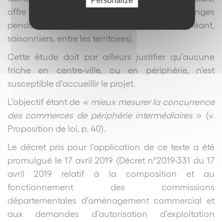
Personalize
offre de mètres carrés commerciaux, échanges
pendulaires journaliers et, le cas échéant,
saisonniers, entre les territoires).
Cette étude doit par ailleurs justifier qu’aucune
friche en centre-ville, ou en périphérie, n’est
susceptible d’accueillir le projet.
L’objectif étant de
« mieux mesurer la concurrence
des commerces de périphérie intermédiaires
» (v.
Proposition de loi, p. 40).
Le décret pris pour l’application de ce texte a été
promulgué le 17 avril 2019 (Décret n°2019-331 du 17
avril 2019 relatif à la composition et au
fonctionnement des commissions
départementales d’aménagement commercial et
aux demandes d’autorisation d’exploitation