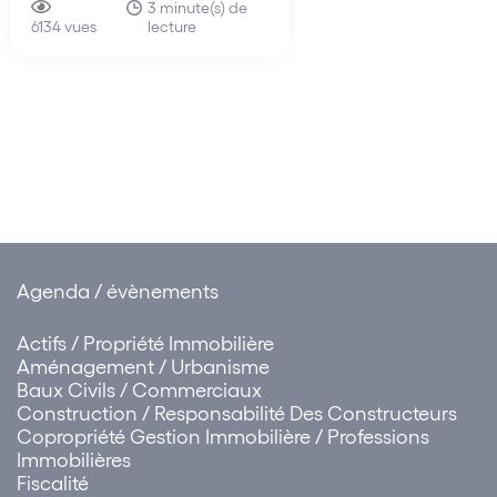
apporter une inflexion à sa
3 minute(s) de
et en particulier des p
lecture
jurisprudence concernant les
6134 vues
n’a en effet pas cru uti
frais irrépétibles dans
opportun d’intervenir, 
l’hypothèse où le rejet de la
explique…
requête dirigée contre un
permis de construire fait
suite…
Agenda / évènements
Actifs / Propriété Immobilière
Aménagement / Urbanisme
Baux Civils / Commerciaux
Construction / Responsabilité Des Constructeurs
Copropriété Gestion Immobilière / Professions
Immobilières
Fiscalité