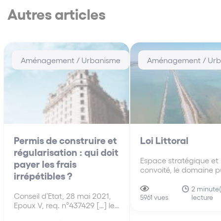
Autres articles
Aménagement / Urbanisme
Aménagement / Urb
Permis de construire et
Loi Littoral
régularisation : qui doit
Espace stratégique et
payer les frais
convoité, le domaine p
irrépétibles ?
maritime est soumis à
pression immobilière et
2 minute(
Conseil d’Etat, 28 mai 2021,
lecture
économique croissante
5961 vues
Epoux V, req. n°437429 […] le
Longtemps, l’État,
Conseil d’Etat est venu
propriétaire de ce do