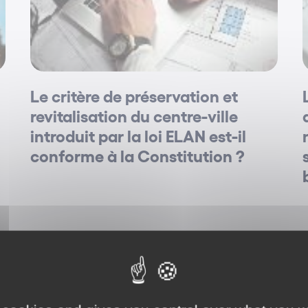
Le critère de préservation et
revitalisation du centre-ville
introduit par la loi ELAN est-il
conforme à la Constitution ?
Aménagement / Urbanisme
Jurisprudence