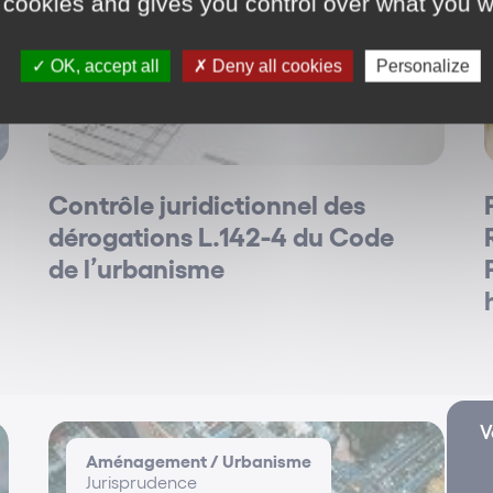
 cookies and gives you control over what you w
OK, accept all
Deny all cookies
Personalize
Contrôle juridictionnel des
dérogations L.142-4 du Code
de l’urbanisme
V
Aménagement / Urbanisme
Jurisprudence