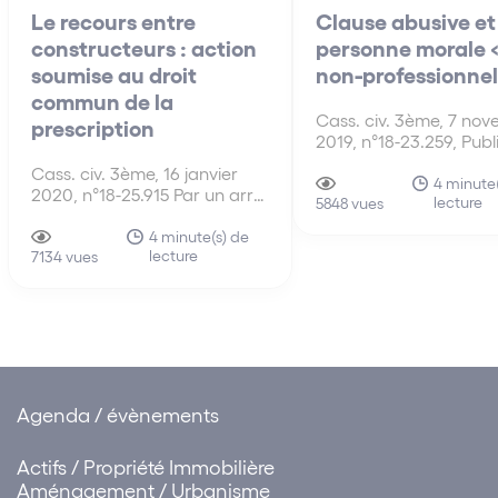
Le recours entre
Clause abusive et
constructeurs : action
personne morale 
soumise au droit
non-professionnel
commun de la
Cass. civ. 3ème, 7 no
prescription
2019, n°18-23.259, Publ
Bulletin Selon les articl
Cass. civ. 3ème, 16 janvier
L.212-1 et L.212-2 du 
4 minute(
2020, n°18-25.915 Par un arrêt
lecture
la consommation, dans
5848 vues
en date du 16 janvier 2020,
contrats conclus entre
signalé en « P+B+R+I », la
4 minute(s) de
professionnels et non-
lecture
Cour de cassation a jugé que
7134 vues
professionnels ou
le recours d’un constructeur
consommateurs, sont
contre un autre constructeur
abusives les clauses qu
ou son sous-traitant relève…
pour objet ou pour eff
Agenda / évènements
Actifs / Propriété Immobilière
Aménagement / Urbanisme