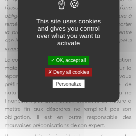
l’assureur dommage-ouvrage tenu d’une
obligation de préfinancer des travaux de nature à
This site uses cookies
remédier efficacement aux désordres de rapporter
and gives you control
la preuve de l’absence de lien de causalité entre
over what you want to
son intervention et le dommage, la Cour d’appel a
activate
inversé la charge de la preuve.
»
La couverture de l’assurance porte sur la réparation
OK, accept all
matérielle des ouvrages. La garantie porte sur la
Deny all cookies
réparation intégrale des dommages. Les travaux
préfinancés doivent en conséquence être de
Personalize
nature à mettre fin aux désordres. L’assureur qui ne
financerait pas des travaux efficaces de nature à
mettre fin aux désordres ne remplirait pas son
obligation. Il est en outre responsable des
mauvaises préconisations de son expert.