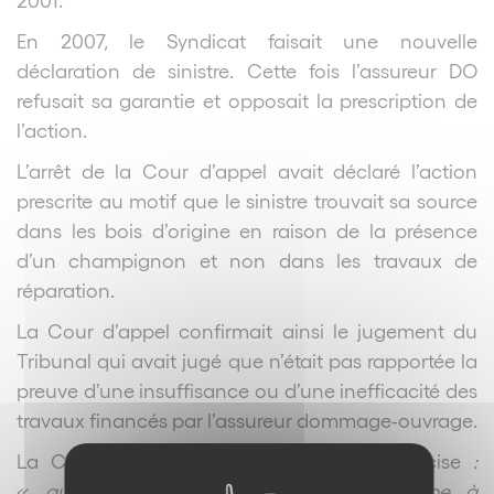
En 2007, le Syndicat faisait une nouvelle
déclaration de sinistre. Cette fois l’assureur DO
refusait sa garantie et opposait la prescription de
l’action.
L’arrêt de la Cour d’appel avait déclaré l’action
prescrite au motif que le sinistre trouvait sa source
dans les bois d’origine en raison de la présence
d’un champignon et non dans les travaux de
réparation.
La Cour d’appel confirmait ainsi le jugement du
Tribunal qui avait jugé que n’était pas rapportée la
preuve d’une insuffisance ou d’une inefficacité des
travaux financés par l’assureur dommage-ouvrage.
La Cour de cassation casse l’arrêt et précise
:
«
qu’en statuant ainsi alors qu’il incombe à