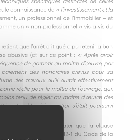
chniques spécifiques distinctes de celles
 seule connaissance de
« l’investissement et la
rement, un professionnel de l’immobilier – et
comme un « non-professionnel » vis-à-vis du
 retient que l’arrêt critiqué a pu retenir à bon
se abusive (cf. sur ce point :
« Après avoir
nséquence de garantir au maître d’œuvre, par
le paiement des honoraires prévus pour sa
olume des travaux qu’il aurait effectivement
partie réelle pour le maître de l’ouvrage, qui,
anmoins tenu de régler au maître d’œuvre des
té redevable si le contrat s’était poursuivi
tive, force est de constater que la clause
oit positif, de l’article R.212-1 du Code de la