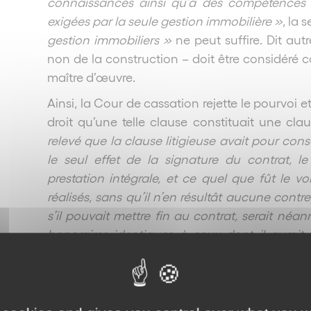
connaissances ainsi qu’à des compétences te
exigées par la seule gestion immobilière »
, la
gestion immobiliers »
ne peut suffire.
Dit aut
non de la construction – doit être considéré 
maître d’œuvre.
Ainsi, la Cour de cassation rejette le pourvoi et
droit qu’une telle clause constituait une clau
relevé que la clause litigieuse avait pour co
le seul effet de la signature du contrat, 
prestation intégrale, et ce quel que fût le v
réalisés, sans qu’il n’en résultât aucune contre
s’il pouvait mettre fin au contrat, serait né
honoraires identiques à ceux dont il aurait é
jusqu’à son terme (…) »
).
Enfin, et pour mettre les choses en perspec
litigieuse aurait pu relever, sous l’empire du dr