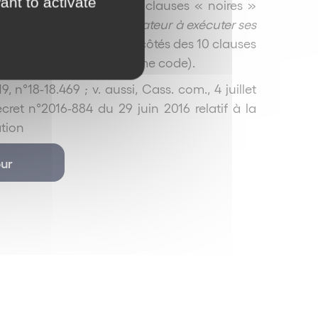
ant to activate
29 juin 2016, visant 12 clauses « noires »
« contraint le consommateur à exécuter ses
e pas les siennes »
), aux côtés des 10 clauses
e l’article R.212-1 du même code).
, n°18-18.469 ; v. aussi, Cass. com., 4 juillet
cret n°2016-884 du 29 juin 2016 relatif à la
tion
ur