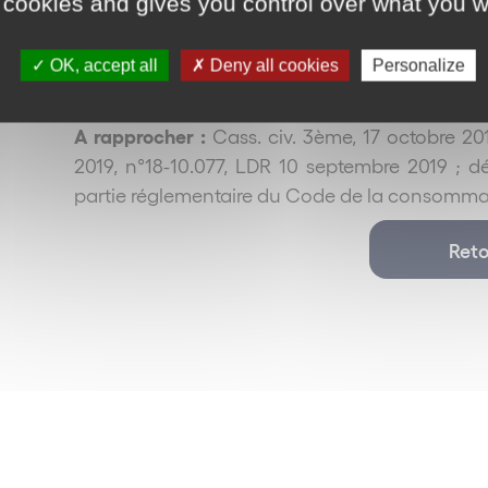
 cookies and gives you control over what you w
consommation issu du décret n° 2016-884 du 
interdites (cf. cas n°5
:
est interdite la clause qui
obligations alors que le professionnel n’exécut
OK, accept all
Deny all cookies
Personalize
« grises » présumées abusives en application d
A rapprocher :
Cass. civ. 3ème, 17 octobre 2019
2019, n°18-10.077, LDR 10 septembre 2019 ; dé
partie réglementaire du Code de la consomma
Reto