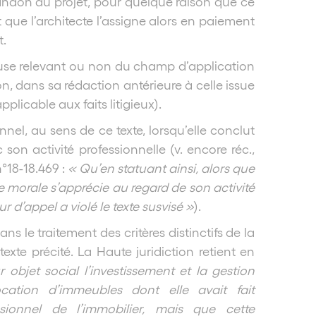
andon du projet, pour quelque raison que ce
 que l’architecte l’assigne alors en paiement
t.
lause relevant ou non du champ d’application
n, dans sa rédaction antérieure à celle issue
licable aux faits litigieux).
el, au sens de ce texte, lorsqu’elle conclut
son activité professionnelle (v. encore réc.,
n°18-18.469 :
«
Qu’en statuant ainsi, alors que
 morale s’apprécie au regard de son activité
r d’appel a violé le texte susvisé »
).
ans le traitement des critères distinctifs de la
xte précité. La Haute juridiction retient en
 objet social l’investissement et la gestion
ation d’immeubles dont elle avait fait
ssionnel de l’immobilier, mais que cette