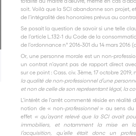
totalité au maître d’œuvre, même en cas d’ab
soit. Voilà que la SCI abandonne son projet, et
de l’intégralité des honoraires prévus au contra
Se posait la question de savoir si une telle c
de l’article L.132-1 du Code de la consommatio
de l’ordonnance n° 2016-301 du 14 mars 2016 (app
Or, une personne morale est un non-professionn
un contrat n’ayant pas de rapport direct avec 
sur ce point : Cass. civ. 3ème, 17 octobre 2019, 
la qualité de non-professionnel d’une personne
et non de celle de son représentant légal, la cou
L’intérêt de l’arrêt commenté réside en réalité d
notion de « non-
professionnel
» au sens du te
effet
«
qu’ayant relevé que la SCI avait pour
immobiliers, et notamment la mise en loc
l’acquisition, qu’elle était donc un profe