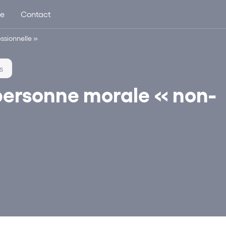
ue
Contact
ssionnelle »
s
personne morale « non-