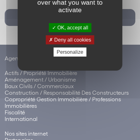
over what you want to
activate
Retour
OK, accept all
Deny all cookies
Personalize
Agenda / évènements
Actifs / Propriété Immobilière
Aménagement / Urbanisme
Baux Civils / Commerciaux
Construction / Responsabilité Des Constructeurs
Copropriété Gestion Immobilière / Professions
Immobilières
Fiscalité
International
Nos sites internet
Partenaires