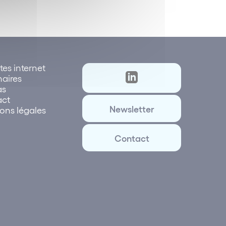
tes internet
naires
as
act
Newsletter
ons légales
Contact