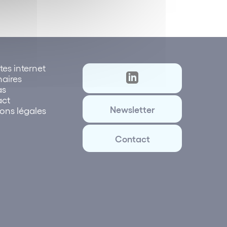
tes internet
naires
as
act
Newsletter
ons légales
Contact