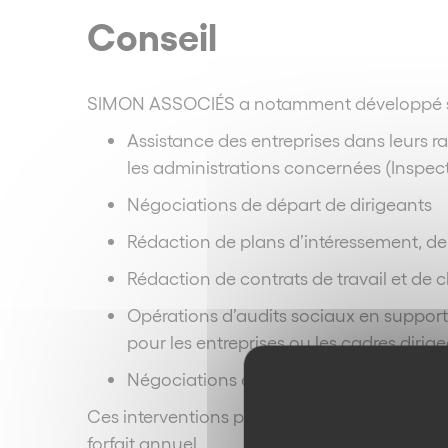
Conseil
SIMON ASSOCIÉS a notamment développé se
Assistance des entreprises dans leurs ra
les administrations concernées (Inspect
Négociations de départ de dirigeants
Rédaction de plans d’intéressement, de 
Rédaction de contrats de travail et de
Opérations d’audits sociaux en support
pour les entreprises ou les cadres dirig
Négociations en procédure de sauvegarde
Ces interventions peuvent naturellement se
forfait annuel.