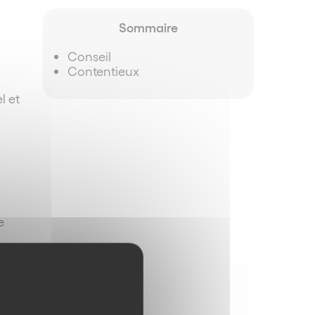
Sommaire
Conseil
Contentieux
l et
e
 de