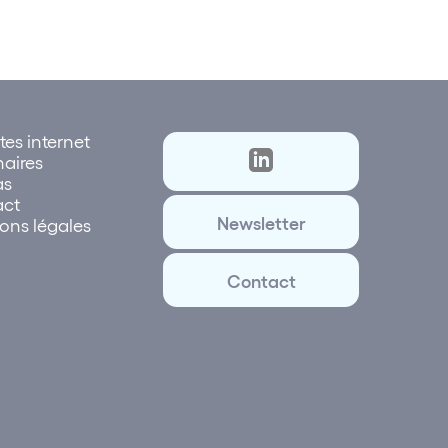
tes internet
naires
as
act
Newsletter
ons légales
Contact