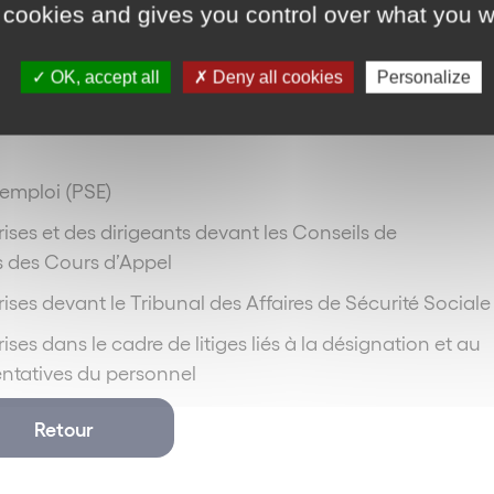
 cookies and gives you control over what you w
OK, accept all
Deny all cookies
Personalize
es Humaines dispose également d’une expertise recon
’emploi (PSE)
ises et des dirigeants devant les Conseils de
 des Cours d’Appel
ises devant le Tribunal des Affaires de Sécurité Sociale
ses dans le cadre de litiges liés à la désignation et au
entatives du personnel
Retour