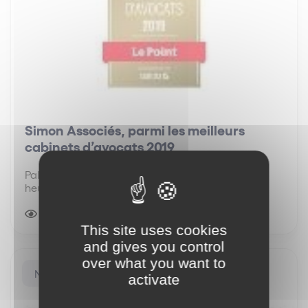
Simon Associés, parmi les meilleurs
cabinets d’avocats 2019
Palmarès Le Point - Statista Simon Associés est
heureux de figurer parmi les meilleurs cabinets
d’avocats en 2019. Suite à un sondage réalisé
auprès de plus de 18 000 avocats et juristes
4604 vues
1 minute(s) de lecture
d’entreprise par Le Point et Statista, Simon
This site uses cookies
Associés…
and gives you control
over what you want to
Nos distinctions
activate