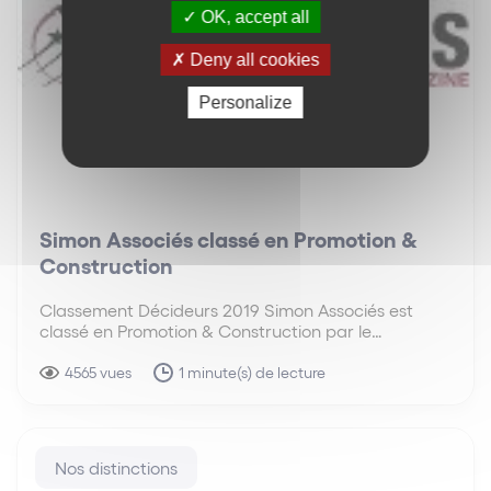
OK, accept all
Deny all cookies
Personalize
Simon Associés classé en Promotion &
Construction
Classement Décideurs 2019 Simon Associés est
classé en Promotion & Construction par le
magazine Décideurs en 2019. Le cabinet est en
effet classé en Promotion & Construction dans les
4565 vues
1 minute(s) de lecture
domaines suivants : Contentieux de la construction
(dont assurances) : Excellent…
Nos distinctions