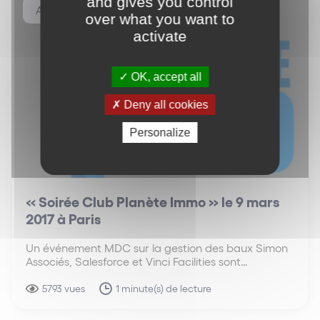
and gives you control
Autres événements
over what you want to
activate
OK, accept all
Deny all cookies
Personalize
« Soirée Club Planète Immo » le 9 mars
2017 à Paris
Un événement MDC sur la gestion des baux Simon
Associés, Salesforce et Vinci Facilities sont
partenaires de l’événement organisé par MDC avec
le Club Planète Immo le jeudi 9 mars 2017 à Paris sur
5793 vues
1 minute(s) de lecture
le thème de la gestion des…