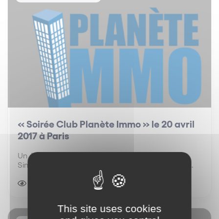
« Soirée Club Planète Immo » le 20 avril
2017 à Paris
Un événement MDC, Animateur d'écosystèmes
Simon Associés, Salesforce et Vinci Facilities sont
partenaires de l’événement organisé par MDC avec
le Club Planète Immo le jeudi 20 avril 2017 à Paris
5970 vues
1 minute(s) de lecture
sur le thème « Le Grand Paris – La métropole du…
This site uses cookies