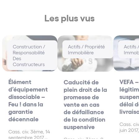
Les plus vus
Construction /
Actifs / Propriété
Actifs 
Responsabilité
Immobilière
Immobi
Des
Constructeurs
Élément
VEFA –
Caducité de
d’équipement
légiti
plein droit de la
dissociable –
suspen
promesse de
Feu ! dans la
délai d
vente en cas
garantie
livrais
de défaillance
décennale
de la condition
Cass. ci
suspensive
juin 2017
Cass. civ. 3ème, 14
27.542 D
septembre 2017,