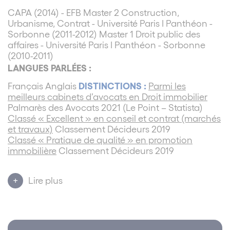
CAPA (2014) - EFB Master 2 Construction,
Urbanisme, Contrat - Université Paris I Panthéon -
Sorbonne (2011-2012) Master 1 Droit public des
affaires - Université Paris I Panthéon - Sorbonne
(2010-2011)
LANGUES PARLÉES :
DISTINCTIONS :
Français Anglais
Parmi les
meilleurs cabinets d’avocats en Droit immobilier
Palmarès des Avocats 2021 (Le Point – Statista)
Classé « Excellent » en conseil et contrat (marchés
et travaux)
Classement Décideurs 2019
Classé « Pratique de qualité » en promotion
immobilière
Classement Décideurs 2019
Classé « Excellent » en contentieux de la
construction (dont assurances)
Classement
Lire plus
Décideurs 2019
ASSOCIATIONS - CLUBS :
Association SDI - Sorbonne Droit Immobilier
LOISIRS :