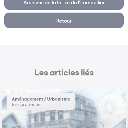
Archives de la lettre de l'immobilier
Littérature Gastronomie Course à pied
TRAITS DE CARACTÈRE :
Retour
Déterminée Fine Proactive
VALEURS :
Relation de confiance et écoute attentive des
besoins exprimés, au coeur de la qualité de service.
Les articles liés
Aménagement / Urbanisme
Jurisprudence