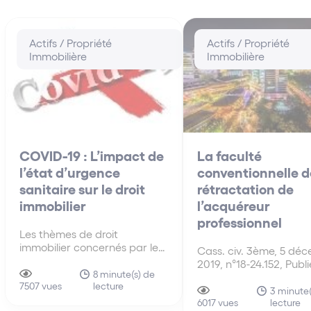
Actifs / Propriété
Actifs / Propriété
Immobilière
Immobilière
COVID-19 : L’impact de
La faculté
l’état d’urgence
conventionnelle d
sanitaire sur le droit
rétractation de
immobilier
l’acquéreur
professionnel
Les thèmes de droit
immobilier concernés par les
Cass. civ. 3ème, 5 dé
ordonnances publiées le 26
2019, n°18-24.152, Publ
mars 2020 sont
8 minute(s) de
Bulletin L’arrêt comme
lecture
essentiellement la pérennité
7507 vues
retient que la faculté
3 minute(
de l’usage des locaux
lecture
conventionnelle de
6017 vues