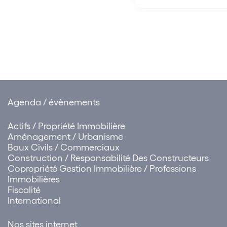
professionnels et
rétractation de l’acqu
commerciaux, les expulsions
professionnel est
locatives et la copropriété
parfaitement valable. A
des immeubles bâtis. Ce qu’il
Cour de cassation préc
faut retenir : Selon l’article…
elle, pour la première f
les parties peuvent co
Agenda / évènements
Actifs / Propriété Immobilière
Aménagement / Urbanisme
Baux Civils / Commerciaux
Construction / Responsabilité Des Constructeurs
Copropriété Gestion Immobilière / Professions
Immobilières
Fiscalité
International
Nos sites internet