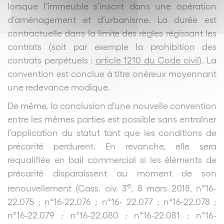
lorsque l’immeuble s’inscrit dans une opération
d’aménagement et d’urbanisme. La durée est
contractuelle dans la limite des règles régissant les
contrats (soit par exemple la prohibition des
contrats perpétuels :
article 1210 du Code civil
). La
convention est conclue à titre onéreux moyennant
une redevance modique.
De même, la conclusion d’une nouvelle convention
entre les mêmes parties est possible sans entraîner
l’application du statut tant que les conditions de
précarité perdurent. En revanche, elle sera
requalifiée en bail commercial si les éléments de
précarité disparaissent au moment de son
e
renouvellement (Cass. civ. 3
, 8 mars 2018, n°16-
22.075 ; n°16-22.076 ; n°16- 22.077 ; n°16-22.078 ;
n°16-22.079 ; n°16-22.080 ; n°16-22.081 ; n°16-