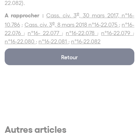
22.082).
e
A rapprocher :
Cass. civ. 3
, 30 mars 2017, n°16-
e
10.786
;
Cass. civ. 3
, 8 mars 2018 n°16-22.075
;
n°16-
22.076
;
n°16- 22.077
;
n°16-22.078
;
n°16-22.079
;
n°16-22.080
;
n°16-22.081
;
n°16-22.082
Retour
Autres articles