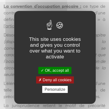
La convention d’occupation précaire :
ce type de
contrat crée par la pratique n’a fait l’objet d’une
définition légale que depuis la loi « Pinel » à
l’article L.145-5-1 du Code de commerce
.
Désormais «
n’est pas soumise au présent chapitre
This site uses cookies
(dispositions des baux commerciaux) la
and gives you control
convention d’occupation précaire qui se
over what you want to
caractérise, quelle que soit sa durée, par le fait que
activate
l’occupation des lieux n’est autorisée qu’à raison de
circonstances particulières indépendantes de la
OK, accept all
seule volonté des parties.
»
Deny all cookies
L’élément central permettant la conclusion d’une
telle convention est l’existence de motifs de
Personalize
précarité indépendants de la volonté des parties.
La jurisprudence retient le motif de précarité