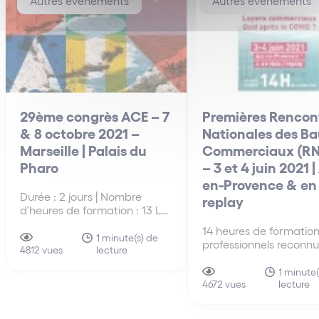
Autres événements
Autres événements
29ème congrès ACE – 7
Premières Rencon
& 8 octobre 2021 –
Nationales des B
Marseille | Palais du
Commerciaux (R
Pharo
– 3 et 4 juin 2021 |
en-Provence & en 
Durée : 2 jours | Nombre
replay
d'heures de formation : 13 Le
29ème congrès de l’ACE
14 heures de formation
(Avocats Conseils
1 minute(s) de
professionnels reconnu
lecture
d’Entreprise) aura lieu les 7 et
4812 vues
ateliers pratiques ani
8 octobre 2021 à Marseille,
un binôme Avocat / Ex
1 minute(
sur le thème : « Et demain
lecture
immobilier Notre assoc
4672 vues
? ». A cette occasion, notre…
Julien PRIGENT intervi
lors des Premières Ren