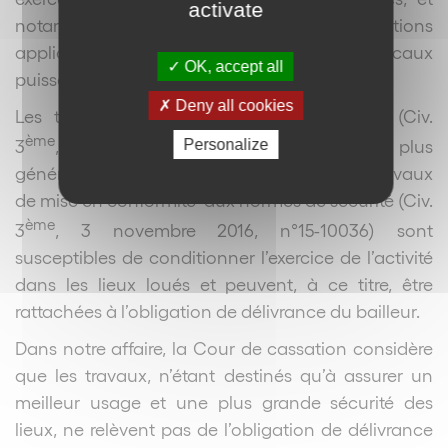
activate
notamment vérifier que les règlementations
applicables à l’exercice de l’activité dans les locaux
OK, accept all
puissent être respectées.
Deny all cookies
Les travaux ordonnés par l’administration (Civ.
ème
3
, 19 avril 1989, n°87-14942), et plus
Personalize
généralement la nécessité de réaliser des travaux
de mise en conformité aux normes de sécurité (Civ.
ème
3
, 3 novembre 2016, n°15-10036) sont
susceptibles de conditionner l’exercice de l’activité
dans les lieux loués et peuvent, à ce titre, être
rattachées à l’obligation de délivrance du bailleur.
Dans notre affaire, la Cour de cassation considère
que les travaux, n’étant destinés qu’à assurer un
meilleur usage et une plus grande sécurité des
lieux, ne relèvent pas de l’obligation de délivrance