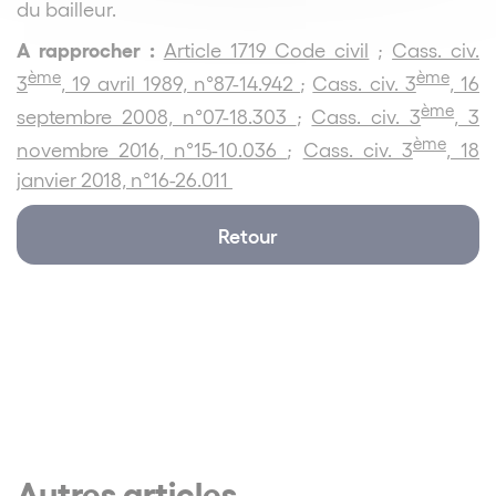
du bailleur.
A rapprocher :
Article 1719 Code civil
;
Cass. civ.
ème
ème
3
, 19 avril 1989, n°87-14.942
;
Cass. civ. 3
, 16
ème
septembre 2008, n°07-18.303
;
Cass. civ. 3
, 3
ème
novembre 2016, n°15-10.036
;
Cass. civ. 3
, 18
janvier 2018, n°16-26.011
Retour
Autres articles