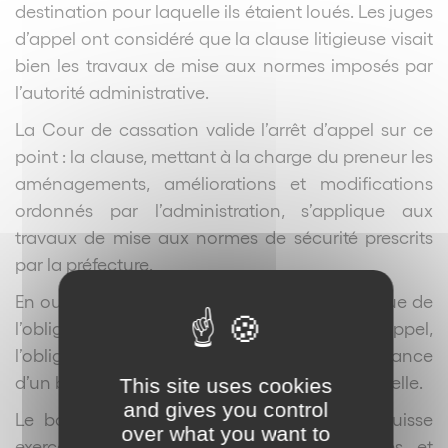
destination pour laquelle ils étaient loués. Les juges
d’appel ont considéré que la clause litigieuse visait
bien les travaux de mise aux normes imposés par
l’autorité administrative.
La Cour de cassation valide l’arrêt d’appel sur ce
point : la clause, mettant à la charge du preneur les
aménagements, améliorations et modifications
ordonnés par l’administration, s’applique aux
travaux de mise aux normes de sécurité prescrits
par la préfecture.
En outre, la Cour de cassation précise l’étendue de
l’obligation de délivrance du bailleur. Pour rappel,
l’obligation de délivrance suppose la délivrance
d’un bien conforme à la destination contractuelle.
This site uses cookies
and gives you control
Le bailleur doit s’assurer que le locataire puisse
over what you want to
exercer l’activité prévue dans les lieux loués, et