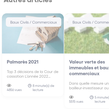
Baux Civils / Commerciaux
Baux Civils / Comme
Palmarès 2021
Valeur verte des
immeubles et bau
Top 3 décisions de la Cour de
commerciaux
cassation L’année 2022
venant à peine de
Dans quelle mesure un
commencer, la saison invite
8 minute(s) de
bailleur-investisseur ou
lecture
inévitablement à se retourner
4856 vues
locataire commercial on
sur l’année écoulée et à faire
aujourd’hui respectiv
5 minute(
un bilan. D’autant que les
lecture
intérêt à donner et à 
5515 vues
prochaines nouveautés – que
à bail un bien perform
l’expérience nous fait…