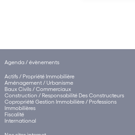
le plan environnementa
d’autres termes, la « v
verte » d’un actif per
elle…
Agenda / évènements
Actifs / Propriété Immobilière
Aménagement / Urbanisme
Baux Civils / Commerciaux
Construction / Responsabilité Des Constructeurs
Copropriété Gestion Immobilière / Professions
Immobilières
Fiscalité
International
Nos sites internet