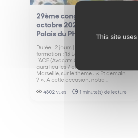
29ème congrès ACE – 7 & 8
octobre 2021 – Marseille |
Palais du Pharo
This site uses
Durée : 2 jours | Nombre d'heures de
formation : 13 Le 29ème congrès de
l’ACE (Avocats Conseils d’Entreprise)
aura lieu les 7 et 8 octobre 2021 à
Marseille, sur le thème : « Et demain
? ». A cette occasion, notre…
4802 vues
1 minute(s) de lecture