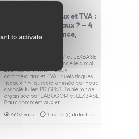
Baux commerciaux et TVA :
quels risques fiscaux ? – 4
mai 2021 | A distance,
ant to activate
Livestorm
Atelier digital LABOCOM et LEXBASE
organisent une table ronde le 4 mai
2021 sur le thème « Baux
commerciaux et TVA : quels risques
fiscaux ? », qui sera animée par notre
associé Julien PRIGENT. Table ronde
organisée par LABOCOM et LEXBASE
Baux commerciaux et…
4607 vues
1 minute(s) de lecture