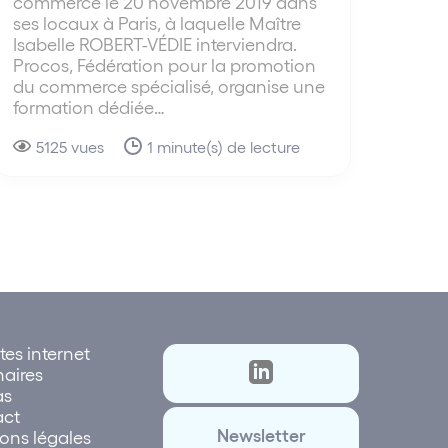
commerce le 20 novembre 2019 dans
ses locaux à Paris, à laquelle Maître
Isabelle ROBERT-VÉDIE interviendra.
Procos, Fédération pour la promotion
du commerce spécialisé, organise une
formation dédiée…
5125 vues
1 minute(s) de lecture
tes internet
naires
as
act
Newsletter
ons légales