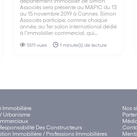
département Immobilier de Simon
Associés sera présente au MAPIC du 13
au 15 novembre 2019 à Cannes. Simon
Associés participe, comme chaque
année, au 1er salon international dédié
à l’immobilier commercial, qui…
5511 vues
1 minute(s) de lecture
té Immobilière
Nos si
 Urbanisme
Parte
Commerciaux
Médi
Responsabilité Des Constructeurs
Cont
tion Immobilière / Professions Immobilières
Menti