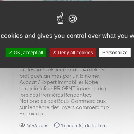
Premières Rencontres
Nationales des Baux
Commerciaux (RNBC) – 3 et
 cookies and gives you control over what you w
4 juin 2021 | Aix-en-Provence
& en visio-replay
OK, accept all
Deny all cookies
Personalize
14 heures de formation - 8
professionnels reconnus - 4 ateliers
pratiques animés par un binôme
Avocat / Expert immobilier Notre
associé Julien PRIGENT interviendra
lors des Premières Rencontres
Nationales des Baux Commerciaux
sur le thème des loyers commerciaux.
Premières…
4666 vues
1 minute(s) de lecture