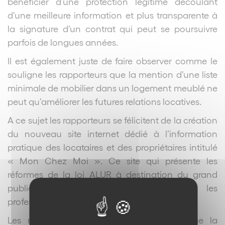
bénéficier d’une protection légitime découlant
d’une meilleure information et plus transparente à
la signature d’un contrat qui peut se poursuivre
parfois de longues années.
Il est également juste de faire observer comme le
souligne les rapporteurs que la mention d’une liste
minimale de mobilier dans un logement meublé ne
peut qu’améliorer les futures relations locatives.
A ce sujet les rapporteurs se félicitent de la création
du nouveau site internet dédié à l’information
pratique des locataires et des propriétaires intitulé
« Mon Chez Moi ». Ce site qui présente les
réformes de la loi ALUR à destination du grand
public est judicieux également pour les
professionnels.
Les nouveaux droits des locataires comme la