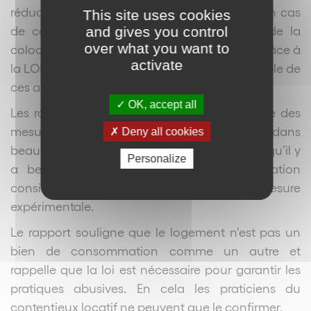
réduction du délai de préavis, la protection en cas
This site uses cookies
de congé du Bailleur, le nouveau régime de la
and gives you control
over what you want to
colocation ont également été mis en place grâce à
activate
la LOI ALUR et on peut constater que l’ensemble de
ces améliorations ont été positives.
OK, accept all
Les rapporteurs font également une synthèse des
mesures d’encadrement des loyers qui restent dans
Deny all cookies
beaucoup de cas positives même si on sait qu’il y
Personalize
a beaucoup à améliorer cette règlementation
considérée trop longtemps comme une mesure
expérimentale.
Le rapport souligne que le logement n’est pas un
bien de consommation comme un autre et
rappelle que la loi est nécessaire pour garantir les
pratiques abusives. En cela les praticiens du
contentieux locatif ne peuvent que le confirmer.